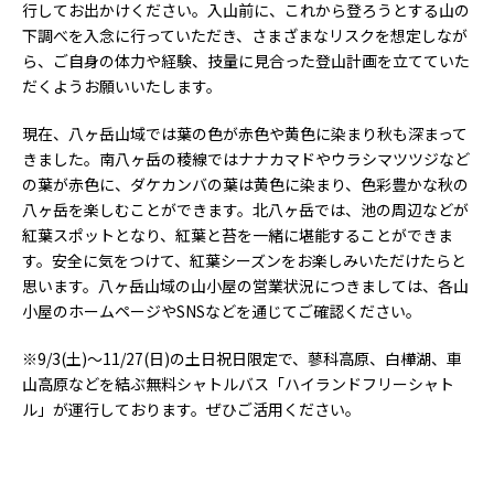
行してお出かけください。入山前に、これから登ろうとする山の
下調べを入念に行っていただき、さまざまなリスクを想定しなが
ら、ご自身の体力や経験、技量に見合った登山計画を立てていた
だくようお願いいたします。
現在、八ヶ岳山域では葉の色が赤色や黄色に染まり秋も深まって
きました。南八ヶ岳の稜線ではナナカマドやウラシマツツジなど
の葉が赤色に、ダケカンバの葉は黄色に染まり、色彩豊かな秋の
八ヶ岳を楽しむことができます。北八ヶ岳では、池の周辺などが
紅葉スポットとなり、紅葉と苔を一緒に堪能することができま
す。安全に気をつけて、紅葉シーズンをお楽しみいただけたらと
思います。八ヶ岳山域の山小屋の営業状況につきましては、各山
小屋のホームページやSNSなどを通じてご確認ください。
※9/3(土)～11/27(日)の土日祝日限定で、蓼科高原、白樺湖、車
山高原などを結ぶ無料シャトルバス「ハイランドフリーシャト
ル」が運行しております。ぜひご活用ください。