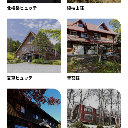
北横岳ヒュッテ
縞枯山荘
麦草ヒュッテ
青苔荘