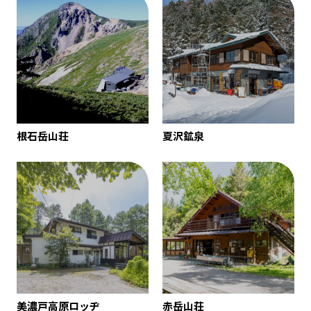
根石岳山荘
夏沢鉱泉
美濃戸高原ロッヂ
赤岳山荘