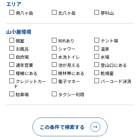
エリア
南八ヶ岳
北八ヶ岳
蓼科山
山小屋環境
個室
Wifiあり
テント場
お風呂
シャワー
温泉
自炊場
水洗トイレ
水場
通年営業
池が見える
登山口にある
稜線にある
樹林帯にある
乾燥室
クレジットカー
電子マネー
バーコード決済
ド
駐車場
タクシー利用
この条件で検索する