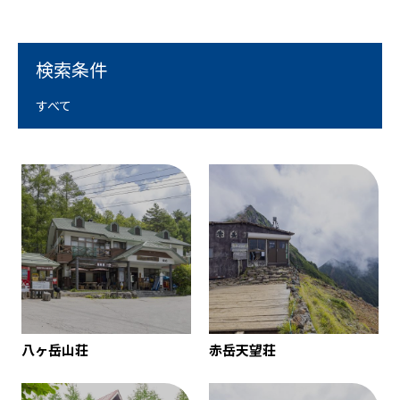
検索条件
すべて
八ヶ岳山荘
赤岳天望荘