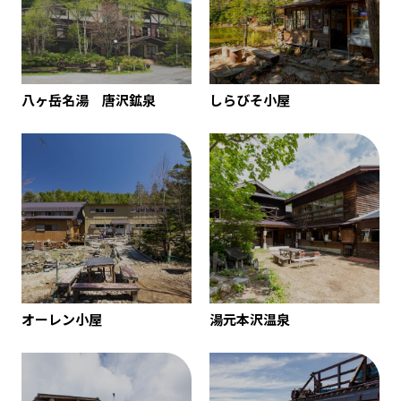
八ヶ岳名湯 唐沢鉱泉
しらびそ小屋
オーレン小屋
湯元本沢温泉