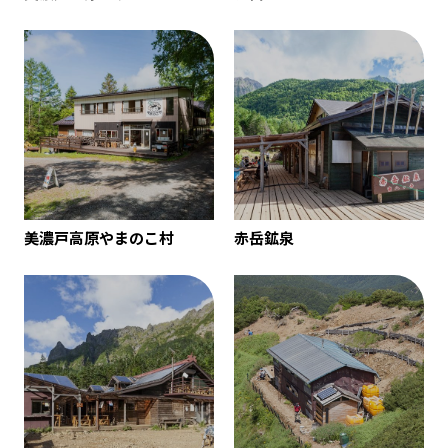
美濃戸高原やまのこ村
赤岳鉱泉