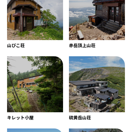
山びこ荘
赤岳頂上山荘
キレット小屋
硫黄岳山荘