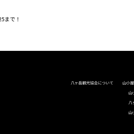
25まで！
八ヶ岳観光協会について
山小
山
八
山