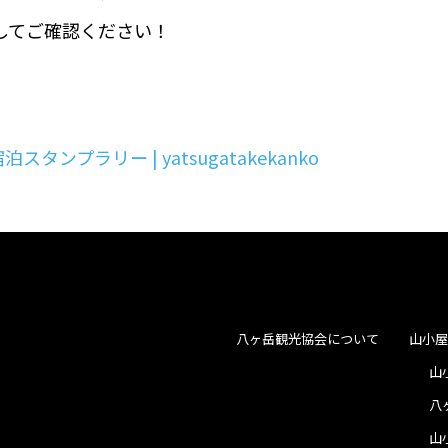
してご確認ください！
ンプラリー | yatsugatakekanko
八ヶ岳観光協会について
山小
山
八
山