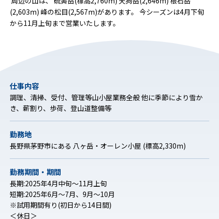
周辺の山は、 硫黄岳(標高2,760m) 天狗岳(2,646m) 根石岳
(2,603m) 峰の松目(2,567m)があります。 今シーズンは4月下旬
から11月上旬まで営業いたします。
仕事内容
調理、清掃、受付、管理等山小屋業務全般 他に季節により雪か
き、薪割り、歩荷、登山道整備等
勤務地
長野県茅野市にある 八ヶ岳・オーレン小屋 (標高2,330m)
勤務期間・期間
長期:2025年4月中旬～11月上旬
短期:2025年6月～7月、9月～10月
※試用期間有り(初日から14日間)
＜休日＞