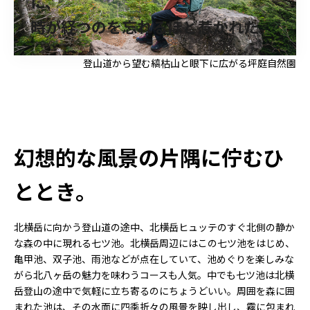
に、
時が経つのを忘れるほど惹かれた。
登山道から望む縞枯山と眼下に広がる坪庭自然園
幻想的な風景の片隅に佇むひ
ととき。
北横岳に向かう登山道の途中、北横岳ヒュッテのすぐ北側の静か
な森の中に現れる七ツ池。北横岳周辺にはこの七ツ池をはじめ、
亀甲池、双子池、雨池などが点在していて、池めぐりを楽しみな
がら北八ヶ岳の魅力を味わうコースも人気。中でも七ツ池は北横
岳登山の途中で気軽に立ち寄るのにちょうどいい。周囲を森に囲
まれた池は、その水面に四季折々の風景を映し出し、霧に包まれ