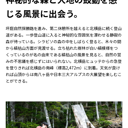
じる風景に出会う。
坪庭自然探勝路を進み、第二休憩所を越えると北横岳に続く登山
道がある。一歩登山道に入ると神秘的な雰囲気を漂わせる静寂の
森が待っている。シラビソの森の中をしばらく登ると、木々の間
から縞枯山方面が見渡せる。立ち枯れた樹林が白い縞模様をつ
くっているのが名の由来である縞枯山の風景を見ると、自然の営
みの不思議を感じずにはいられない。北横岳ヒュッテからの急登
を登りきれば北横岳の南峰（標高2,472m）に到着。天気が良け
れば山頂からは南八ヶ岳や日本三大アルプスの大展望を楽しむこ
とができる。