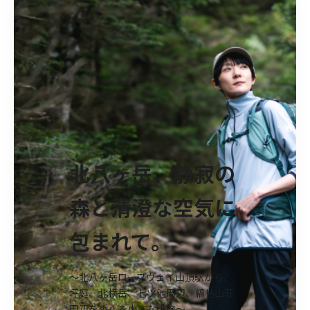
北八ヶ岳、静寂の
森と清澄な空気に
包まれて。
〜北八ヶ岳ロープウェイ山頂駅から、
坪庭、北横岳、七ツ池周辺、縞枯山荘
周辺をめぐる小さな山旅〜