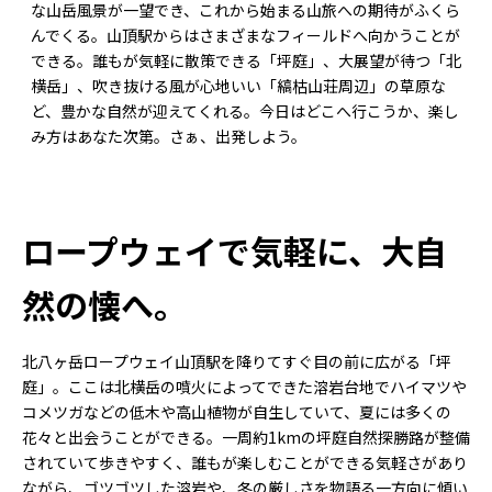
な山岳風景が一望でき、これから始まる山旅への期待がふくら
んでくる。山頂駅からはさまざまなフィールドへ向かうことが
できる。誰もが気軽に散策できる「坪庭」、大展望が待つ「北
横岳」、吹き抜ける風が心地いい「縞枯山荘周辺」の草原な
ど、豊かな自然が迎えてくれる。今日はどこへ行こうか、楽し
み方はあなた次第。さぁ、出発しよう。
ロープウェイで気軽に、大自
然の懐へ。
北八ヶ岳ロープウェイ山頂駅を降りてすぐ目の前に広がる「坪
庭」。ここは北横岳の噴火によってできた溶岩台地でハイマツや
コメツガなどの低木や高山植物が自生していて、夏には多くの
花々と出会うことができる。一周約1kmの坪庭自然探勝路が整備
されていて歩きやすく、誰もが楽しむことができる気軽さがあり
ながら、ゴツゴツした溶岩や、冬の厳しさを物語る一方向に傾い