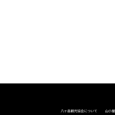
八ヶ岳観光協会について
山小