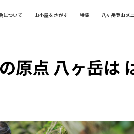
会について
山小屋をさがす
特集
八ヶ岳登山メ
の原点 八ヶ岳は 