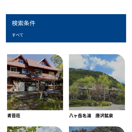
検索条件
すべて
青苔荘
八ヶ岳名湯 唐沢鉱泉