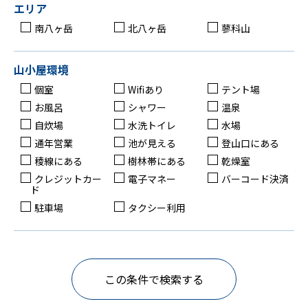
エリア
南八ヶ岳
北八ヶ岳
蓼科山
山小屋環境
個室
Wifiあり
テント場
お風呂
シャワー
温泉
自炊場
水洗トイレ
水場
通年営業
池が見える
登山口にある
稜線にある
樹林帯にある
乾燥室
クレジットカー
電子マネー
バーコード決済
ド
駐車場
タクシー利用