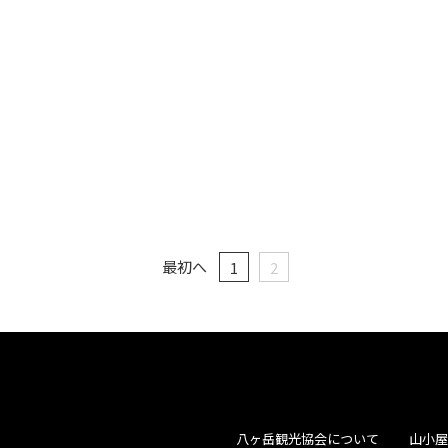
最初へ
1
2
八ヶ岳観光協会について
山小