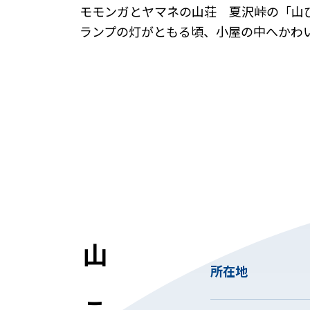
モモンガとヤマネの山荘 夏沢峠の「山
ランプの灯がともる頃、小屋の中へかわ
山びこ荘
所在地